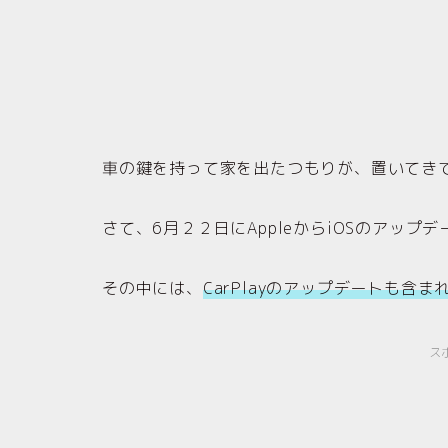
車の鍵を持って家を出たつもりが、置いてき
さて、6月２２日にAppleからiOSのアップ
その中には、
CarPlayのアップデートも含
ス