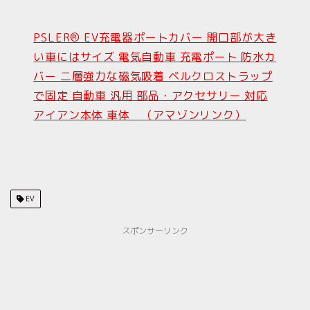
PSLER® EV充電器ポートカバー 開口部が大き
い車にはサイズ 電気自動車 充電ポート 防水カ
バー 二層強力な磁気吸着 ベルクロストラップ
で固定 自動車 汎用 部品・アクセサリー 対応
アイアン本体 車体 （アマゾンリンク）
EV
スポンサーリンク