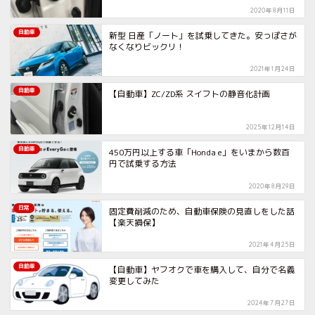
2020年8月11日
自動車
新型 日産「ノート」を試乗してきた。安っぽさが
なくなりビックリ！
2021年1月24日
自動車
【自動車】ZC/ZD系 スイフトの静音化計画
2025年12月14日
自動車
450万円以上する車「Honda e」をいまから数百
円で試乗する方法
2020年8月29日
日常
固定費削減のため、自動車保険の見直しをした話
【楽天損保】
2021年4月25日
自動車
【自動車】ヤフオクで車を購入して、自分で名義
変更してみた
2024年7月27日