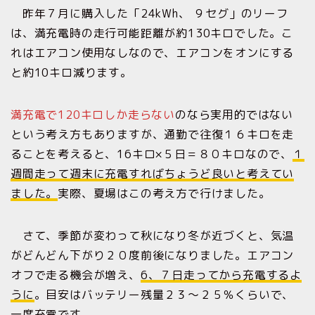
昨年７月に購入した「24kWh、 ９セグ」のリーフ
は、満充電時の走行可能距離が約130キロでした。こ
れはエアコン使用なしなので、エアコンをオンにする
と約10キロ減ります。
満充電で120キロしか走らない
のなら実用的ではない
という考え方もありますが、通勤で往復１６キロを走
ることを考えると、16キロ×５日＝８０キロなので、
１
週間走って週末に充電すればちょうど良いと考えてい
ました。
実際、夏場はこの考え方で行けました。
さて、季節が変わって秋になり冬が近づくと、気温
がどんどん下がり２０度前後になりました。エアコン
オフで走る機会が増え、
6、７日走ってから充電するよ
うに
。目安はバッテリー残量２３〜２５％くらいで、
一度充電です。